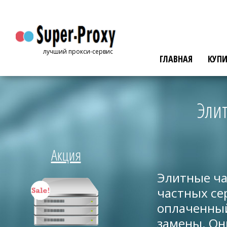
лучший прокси-сервис
ГЛАВНАЯ
КУПИ
Элитные п
Акция
Элитные ча
частных се
оплаченный
замены. Он