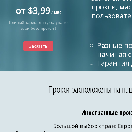
прокси, ма
от $3,99
/ мес
пользовате
Единый тариф для доступа ко
всей безе прокси !
Разные под
Заказать
начиная с
Гарантия 
постоянно
Размещен
Прокси расположены на наш
зарубежны
Высокая с
99,99%. О
Иностранные прок
Большое к
разных по
Большой выбор стран: Европа,